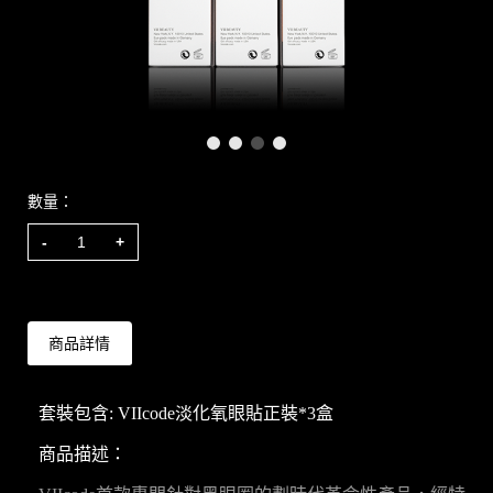
數量：
HK$1,758.00
-
+
商品詳情
套裝包含:
VIIcode淡化氧眼貼正裝*3盒
商品描述：