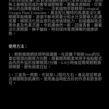
VIIcode首款專門針對黑眼圈的劃時代革命性產品，經特
殊工藝精製而成的奢華凝膠精華，裹攜滴滴精純，珍貴
無比的品牌靈魂成分——活氧植物萃取精華Ecological
Oxygen Plant Extraction，黃金配比獨特的高濃度淡化黑
眼圈萃取精華，源源不斷地將養分和水分深層導入肌膚
底層，瞬間活化微血管的血液循環能力，如磁鐵般吸走
黑色素及色素沉澱，令肌膚煥然一新，回復青春，顯著
淡化黑眼圈，撫平皺紋，時刻保持瑩潤彈嫩的健康狀
態。
使用方法：
1、輕輕撕開網狀透明保護膜，在距離下眼瞼3mm的位
置從眼頭向眼尾方向敷，順著眼周輕柔地用手指點壓式
由內而外弧形按摩眼周2分鐘，6-8小時後從眼尾輕輕撕
掉眼膜，避免過度拉扯。
2、三盒為一周期，也就是1-2個月左右，產品是從根源
去調理眼部肌膚的，使用產品時配合好的作息和飲食即
可。