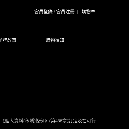
會員登錄
會員注冊
購物車
/
品牌故事
購物須知
區《個人資料
(
私隱
)
條例》
(
第
486
章
)
訂定及在可行