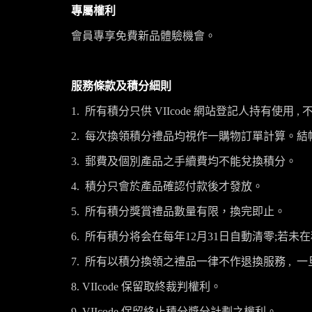
專屬權利
會員專享免費新品體驗機會。
服務條款及積分細則
1.
所有積分只供
VIIcode
網站登記人持有使用
,
2.
每次換領積分禮品均視作一購物訂單計算。結
3.
郵費及個別產品之手續費均不能兌換積分。
4.
積分只會於產品確認付款後才發放。
5.
所有積分獎賞禮品數量有限，換完即止。
6.
所有積分将会在每年
12月31日自動清零;
若未在
7.
所有以積分換領之禮品一律不作退換服務
,
一
8. VIIcode
保留取終裁判權利。
9. VIIcode
保留終止積分獎分計劃之權利。