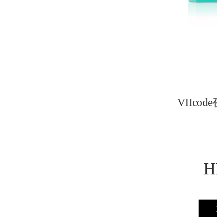
VIIcode
H