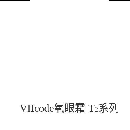
氧眼霜
系列
VIIcode
T
2