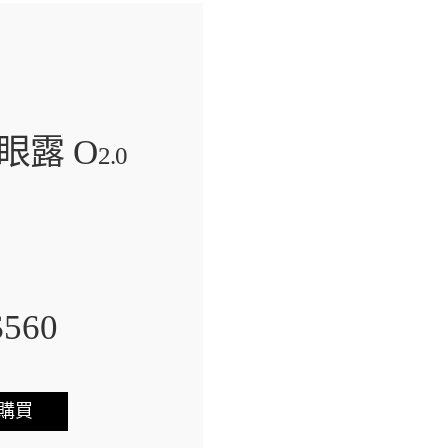
眼露
O
2.0
560
購買