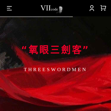



“氧眼三劍客”
THREESWORDMEN