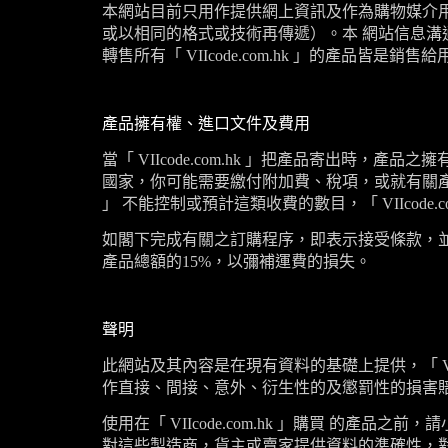
本網站目前只用作提供網上資訊及作為購物媒介
或以相同的格式或技術再傳遞）。本 網站信息溝
轉售所有「
VIIcode.com.hk
」的產品皆是銷售給
產品擁有權、進口文件及費用
當「
VIIcode.com.hk
」把產品寄出時，產品之擁
國家，你可能需要繳付附加費、稅項，或就有關
」 不能控制或預計這類收費的數目，「
VIIcode.
如閣下完成有關之訂購程序，即表示接受條款，
產品總額的15%，以彌補運費的損失。
聲明
此網站及其內容是在現有資料的基礎上提供，「
V
作直接、間接、意外、衍生性的及懲罰性的損害
使用在「
VIIcode.com.hk
」購買 的產品之前，
對這些製造商，貨主或賣家提供資料的準確性，