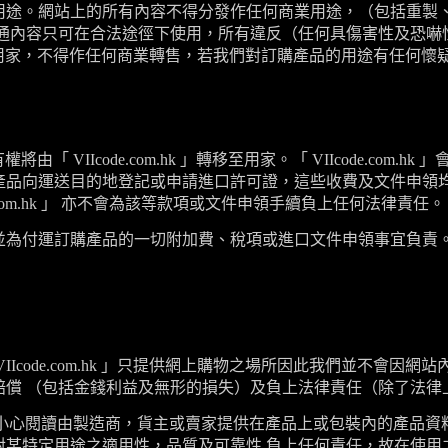
用途。網站上的所有內容不得分發作任何商業用途，（包括重製
通內容只可在合法途徑下使用，所有違反（任何具傷害性及恐嚇性
用家，不得作任何商業轉售，若我們對訂購產品的用途有任何懷疑
有權將由「
VIIcode.com.hk
」轉移至用家。「
VIIcode.com.hk
」
產品向運送目的地登記或申請進口許可證，這些收費及文件申領
com.hk
」 亦不會為該等款項或文件申領手續負上任何法律責任。
並為付運訂購產品的一切附加費、稅項或進口文件申領事宜負責
IIcode.com.hk
」只提供網上購物之場所因此我們並不會因網站
賠償 （包括金錢利益及無形的損失）及負上法律責任（除了法律
請小心閱讀由製造商，貨主或賣家提供在產品上或包裝內的產品資
對某特定用途之適用性，品質及可靠性 負上任何責任，故在使用