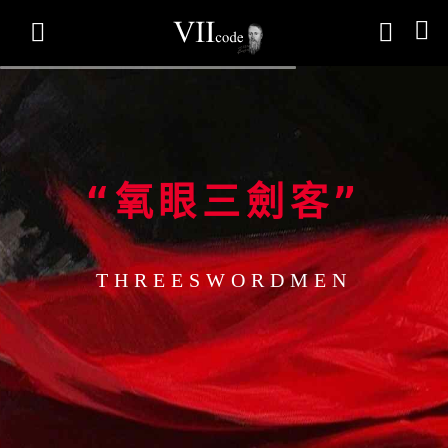



“氧眼三劍客”
THREESWORDMEN